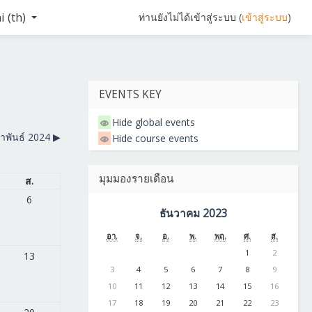
 ‎(th)‎
ท่านยังไม่ได้เข้าสู่ระบบ (
เข้าสู่ระบบ
)
EVENTS KEY
Hide global events
ภาพันธ์ 2024
▶︎
Hide course events
มุมมองรายเดือน
ส.
6
ธันวาคม 2023
อา.
จ.
อ.
พ.
พฤ.
ศ.
ส.
1
2
13
3
4
5
6
7
8
9
10
11
12
13
14
15
16
17
18
19
20
21
22
23