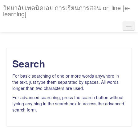
วิทยาลัยเทคนิคเลย การเรียนการสอน on line [e-
learning]
คู่มือการใช้งาน
วิทยาลัยเทคนิคเลย
Search
English ‎(en)‎
For basic searching of one or more words anywhere in
You are not logged in. (
Log in
)
the text, just type them separated by spaces. All words
longer than two characters are used.
For advanced searching, press the search button without
typing anything in the search box to access the advanced
search form.