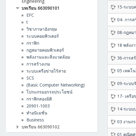
Engineering
15-ระบบค
บทเรียน 663090101
EFC
04- การส
t
วิชาภาษาอังกฤษ
08-กฎหมา
ระบบคอมพิวเตอร์
กราฟิก
18 พลังงา
กฎหมายคอมพิวเตอร์
พลังงานและสิ่งแวดล้อม
36-การสร้
การสร้างเกม
05 เทคโนโ
ระบบเครือข่ายไร้สาย
SCS
09-ระบบร
(Basic Computer Networking)
โปรแกรมอรรถประโยชน์
17- เครือข
กราฟิกสองมิติ
20901-1003
14-ระบบป
ทำอนิเมชั่น
Business
03 งานกรา
บทเรียน 663090102
01 คณิตศ